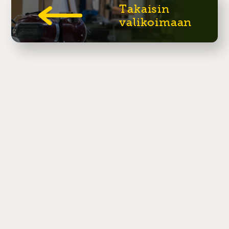
Takaisin
valikoimaan