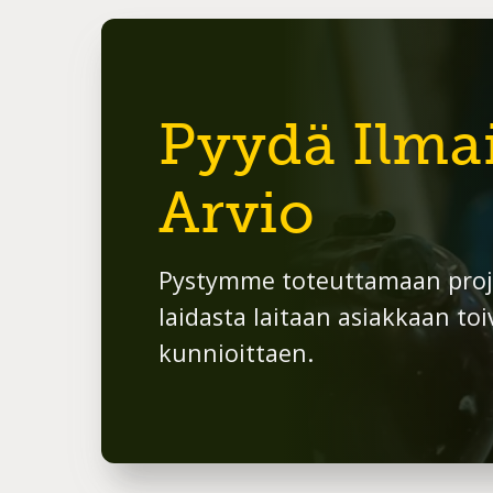
Pyydä Ilma
Arvio
Pystymme toteuttamaan proj
laidasta laitaan asiakkaan toi
kunnioittaen.