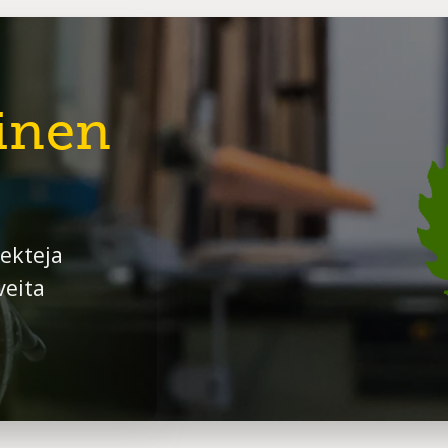
inen
ekteja
veita