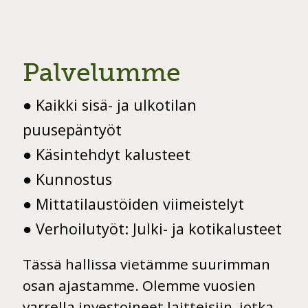
Slide 2 of 7.
Palvelumme
● Kaikki sisä- ja ulkotilan
puusepäntyöt
● Käsintehdyt kalusteet
● Kunnostus
● Mittatilaustöiden viimeistelyt
● Verhoilutyöt: Julki- ja kotikalusteet
Tässä hallissa vietämme suurimman
osan ajastamme. Olemme vuosien
varrella investoineet laitteisiin, jotka