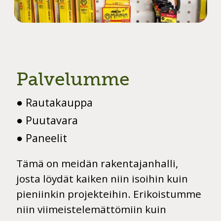
Slide 2 of 7.
Palvelumme
● Rautakauppa
● Puutavara
● Paneelit
Tämä on meidän rakentajanhalli,
josta löydät kaiken niin isoihin kuin
pieniinkin projekteihin. Erikoistumme
niin viimeistelemättömiin kuin