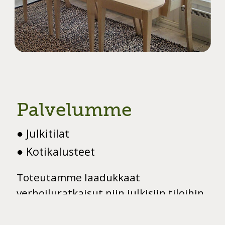
Slide 2 of 8.
Palvelumme
● Julkitilat
● Kotikalusteet
Toteutamme laadukkaat
verhoiluratkaisut niin julkisiin tiloihin
kuin kotikalusteisiinkin. Ota yhteyttä
ja kysy lisää niin katsomme tarpeisiisi