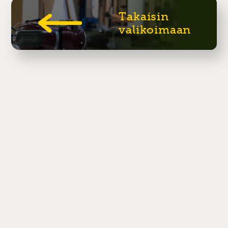
Takaisin
valikoimaan