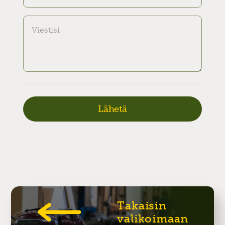
Takaisin
valikoimaan