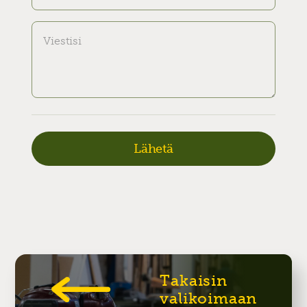
Takaisin
valikoimaan