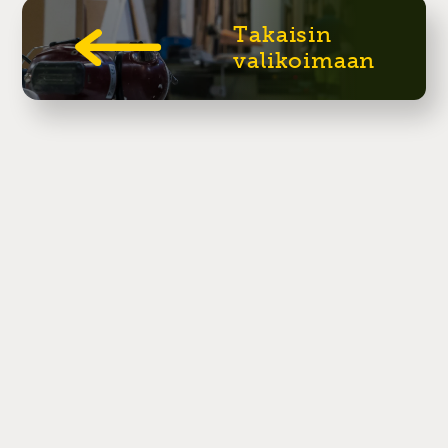
Takaisin
valikoimaan