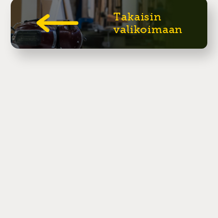
Takaisin
valikoimaan