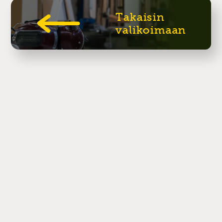
Takaisin
valikoimaan