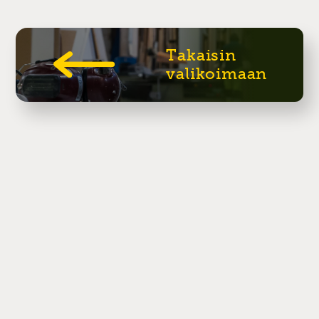
Takaisin
valikoimaan